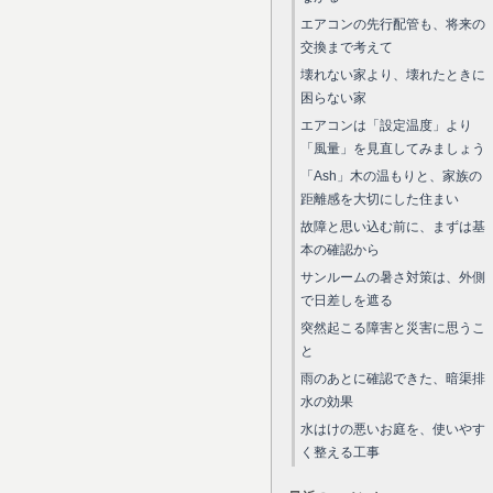
エアコンの先行配管も、将来の
交換まで考えて
壊れない家より、壊れたときに
困らない家
エアコンは「設定温度」より
「風量」を見直してみましょう
「Ash」木の温もりと、家族の
距離感を大切にした住まい
故障と思い込む前に、まずは基
本の確認から
サンルームの暑さ対策は、外側
で日差しを遮る
突然起こる障害と災害に思うこ
と
雨のあとに確認できた、暗渠排
水の効果
水はけの悪いお庭を、使いやす
く整える工事