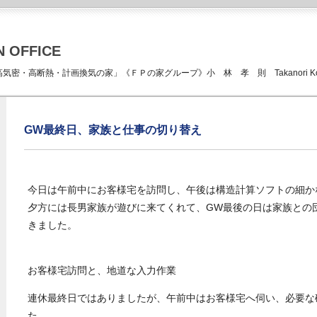
N OFFICE
ICE 「高気密・高断熱・計画換気の家」《ＦＰの家グループ》小 林 孝 則 Takanori Kob
GW最終日、家族と仕事の切り替え
今日は午前中にお客様宅を訪問し、午後は構造計算ソフトの細か
夕方には長男家族が遊びに来てくれて、GW最後の日は家族との
きました。
お客様宅訪問と、地道な入力作業
連休最終日ではありましたが、午前中はお客様宅へ伺い、必要な
た。