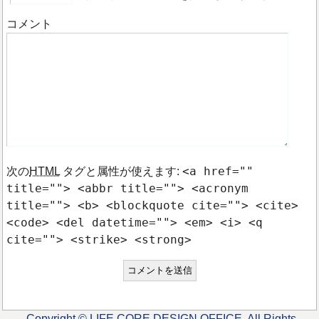
コメント
<a href=""
次の
HTML
タグと属性が使えます:
title=""> <abbr title=""> <acronym
title=""> <b> <blockquote cite=""> <cite>
<code> <del datetime=""> <em> <i> <q
cite=""> <strike> <strong>
Copyright © LIFE CORE DESIGN OFFICE. All Rights