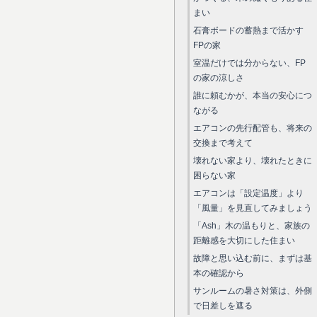
まい
石膏ボードの蓄熱まで活かす
FPの家
室温だけでは分からない、FP
の家の涼しさ
誰に頼むかが、本当の安心につ
ながる
エアコンの先行配管も、将来の
交換まで考えて
壊れない家より、壊れたときに
困らない家
エアコンは「設定温度」より
「風量」を見直してみましょう
「Ash」木の温もりと、家族の
距離感を大切にした住まい
故障と思い込む前に、まずは基
本の確認から
サンルームの暑さ対策は、外側
で日差しを遮る