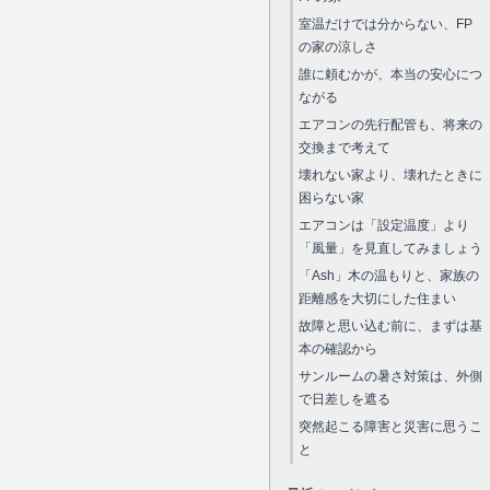
室温だけでは分からない、FP
の家の涼しさ
誰に頼むかが、本当の安心につ
ながる
エアコンの先行配管も、将来の
交換まで考えて
壊れない家より、壊れたときに
困らない家
エアコンは「設定温度」より
「風量」を見直してみましょう
「Ash」木の温もりと、家族の
距離感を大切にした住まい
故障と思い込む前に、まずは基
本の確認から
サンルームの暑さ対策は、外側
で日差しを遮る
突然起こる障害と災害に思うこ
と