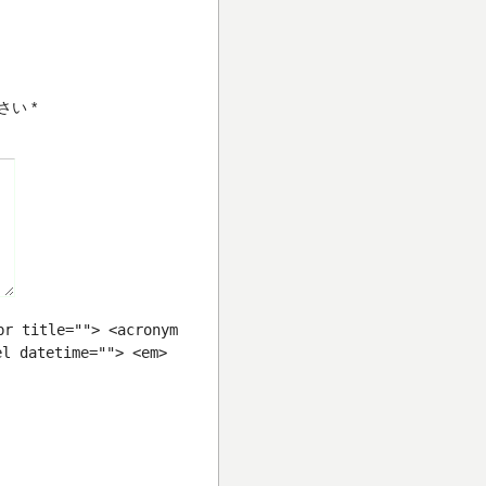
さい
*
br title=""> <acronym
el datetime=""> <em>