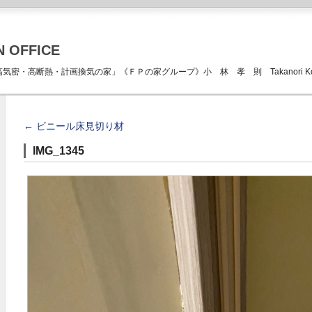
N OFFICE
ICE 「高気密・高断熱・計画換気の家」《ＦＰの家グループ》小 林 孝 則 Takanori Kob
←
ビニール床見切り材
IMG_1345