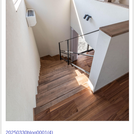
20250330blog0001(4)