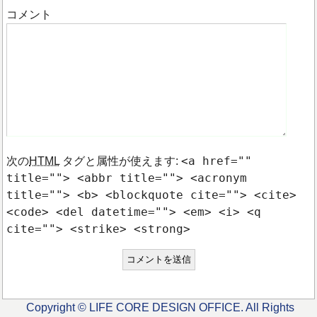
コメント
<a href=""
次の
HTML
タグと属性が使えます:
title=""> <abbr title=""> <acronym
title=""> <b> <blockquote cite=""> <cite>
<code> <del datetime=""> <em> <i> <q
cite=""> <strike> <strong>
Copyright © LIFE CORE DESIGN OFFICE. All Rights