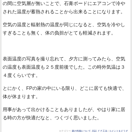
の間に空気層が無いことで、石膏ボードにエアコンで冷や
された温度が蓄熱されることから出来ることになります。
空気の温度と輻射熱の温度が同じになると、空気を冷やし
すぎることも無く、体の負担がとても軽減されます。
表面温度の写真を撮り忘れて、夕方に測ってみたら、空気
の温度も表面温度も２５度前後でした。この時外気温は３
４度くらいです。
とにかく、FPの家の中にいる限り、どこに居ても快適で、
体が休まります。
用事があって出かけることもありましたが、やはり家に居
る時の方が快適だなと、つくづく思いました。
カテゴリー:
家の性能について
,
日記
,
ＦＰ工法
|
コメントをどうぞ