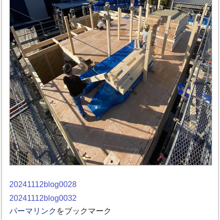
20241112blog0028
20241112blog0032
パーマリンク
をブックマーク