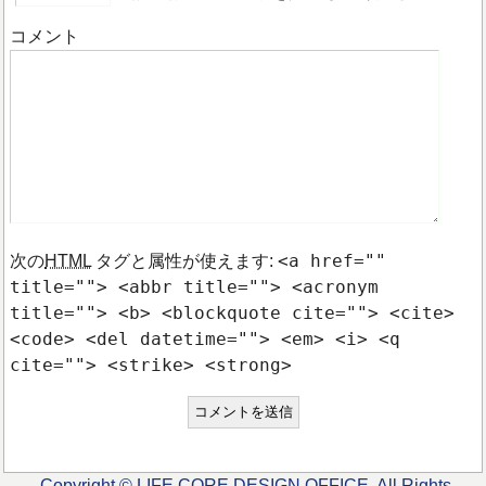
コメント
<a href=""
次の
HTML
タグと属性が使えます:
title=""> <abbr title=""> <acronym
title=""> <b> <blockquote cite=""> <cite>
<code> <del datetime=""> <em> <i> <q
cite=""> <strike> <strong>
Copyright © LIFE CORE DESIGN OFFICE. All Rights