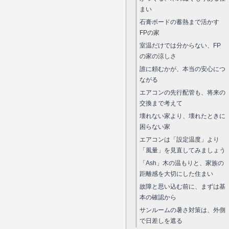
まい
石膏ボードの蓄熱まで活かす
FPの家
室温だけでは分からない、FP
の家の涼しさ
誰に頼むかが、本当の安心につ
ながる
エアコンの先行配管も、将来の
交換まで考えて
壊れない家より、壊れたときに
困らない家
エアコンは「設定温度」より
「風量」を見直してみましょう
「Ash」木の温もりと、家族の
距離感を大切にした住まい
故障と思い込む前に、まずは基
本の確認から
サンルームの暑さ対策は、外側
で日差しを遮る