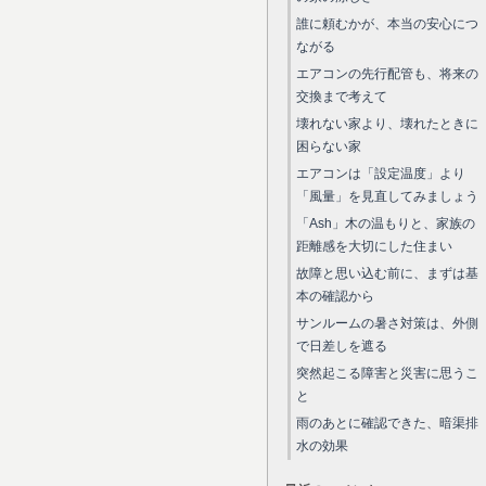
誰に頼むかが、本当の安心につ
ながる
エアコンの先行配管も、将来の
交換まで考えて
壊れない家より、壊れたときに
困らない家
エアコンは「設定温度」より
「風量」を見直してみましょう
「Ash」木の温もりと、家族の
距離感を大切にした住まい
故障と思い込む前に、まずは基
本の確認から
サンルームの暑さ対策は、外側
で日差しを遮る
突然起こる障害と災害に思うこ
と
雨のあとに確認できた、暗渠排
水の効果