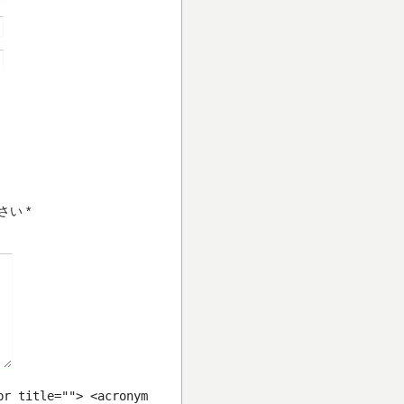
さい
*
br title=""> <acronym