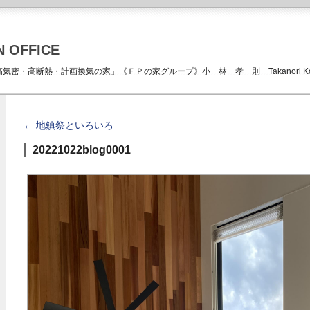
N OFFICE
ICE 「高気密・高断熱・計画換気の家」《ＦＰの家グループ》小 林 孝 則 Takanori Kob
←
地鎮祭といろいろ
20221022blog0001