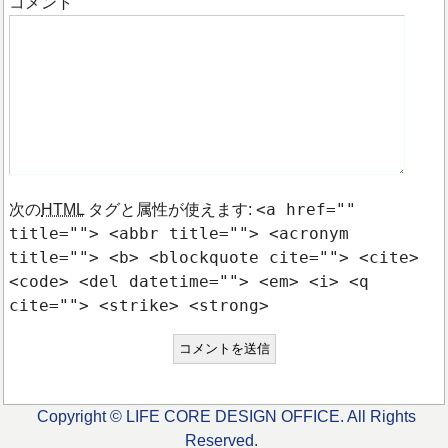
コメント
<a href=""
次の
HTML
タグと属性が使えます:
title=""> <abbr title=""> <acronym
title=""> <b> <blockquote cite=""> <cite>
<code> <del datetime=""> <em> <i> <q
cite=""> <strike> <strong>
Copyright © LIFE CORE DESIGN OFFICE. All Rights
Reserved.