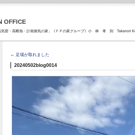
N OFFICE
ICE 「高気密・高断熱・計画換気の家」《ＦＰの家グループ》小 林 孝 則 Takanori Kob
←
足場が取れました
20240502blog0014