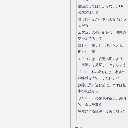
室温だけでは分からない、FP
の家の涼しさ
誰に頼むかが、本当の安心につ
ながる
エアコンの先行配管も、将来の
交換まで考えて
壊れない家より、壊れたときに
困らない家
エアコンは「設定温度」より
「風量」を見直してみましょう
「Ash」木の温もりと、家族の
距離感を大切にした住まい
故障と思い込む前に、まずは基
本の確認から
サンルームの暑さ対策は、外側
で日差しを遮る
突然起こる障害と災害に思うこ
と