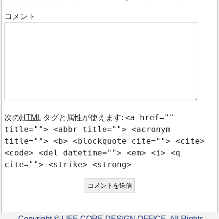
コメント
<a href=""
次の
HTML
タグと属性が使えます:
title=""> <abbr title=""> <acronym
title=""> <b> <blockquote cite=""> <cite>
<code> <del datetime=""> <em> <i> <q
cite=""> <strike> <strong>
Copyright © LIFE CORE DESIGN OFFICE. All Rights