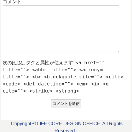
コメント
<a href=""
次の
HTML
タグと属性が使えます:
title=""> <abbr title=""> <acronym
title=""> <b> <blockquote cite=""> <cite>
<code> <del datetime=""> <em> <i> <q
cite=""> <strike> <strong>
Copyright © LIFE CORE DESIGN OFFICE. All Rights
Reserved.