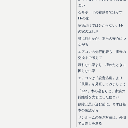
まい
石膏ボードの蓄熱まで活かす
FPの家
室温だけでは分からない、FP
の家の涼しさ
誰に頼むかが、本当の安心につ
ながる
エアコンの先行配管も、将来の
交換まで考えて
壊れない家より、壊れたときに
困らない家
エアコンは「設定温度」より
「風量」を見直してみましょう
「Ash」木の温もりと、家族の
距離感を大切にした住まい
故障と思い込む前に、まずは基
本の確認から
サンルームの暑さ対策は、外側
で日差しを遮る