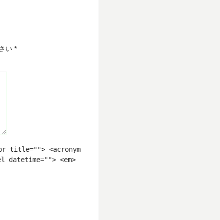
さい
*
br title=""> <acronym
el datetime=""> <em>