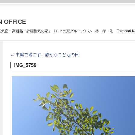
N OFFICE
ICE 「高気密・高断熱・計画換気の家」《ＦＰの家グループ》小 林 孝 則 Takanori Kob
←
中庭で過ごす、静かなこどもの日
IMG_5759