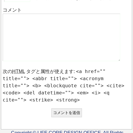
コメント
<a href=""
次の
HTML
タグと属性が使えます:
title=""> <abbr title=""> <acronym
title=""> <b> <blockquote cite=""> <cite>
<code> <del datetime=""> <em> <i> <q
cite=""> <strike> <strong>
Copyright © LIFE CORE DESIGN OFFICE. All Rights